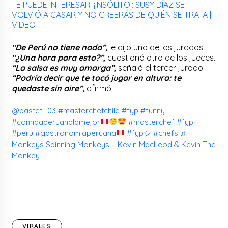
TE PUEDE INTERESAR: ¡INSÓLITO!: SUSY DÍAZ SE
VOLVIÓ A CASAR Y NO CREERÁS DE QUIÉN SE TRATA |
VIDEO
“De Perú no tiene nada”,
le dijo uno de los jurados.
“¿Una hora para esto?”,
cuestionó otro de los jueces.
“La salsa es muy amarga”,
señaló el tercer jurado.
“Podría decir que te tocó jugar en altura: te
quedaste sin aire”,
afirmó.
@bastet_03
#masterchefchile
#fyp
#funny
#comidaperuanalamejor
#masterchef
#fyp
#peru
#gastronomiaperuana
#fypシ
#chefs
♬
Monkeys Spinning Monkeys – Kevin MacLeod & Kevin The
Monkey
VIRALES