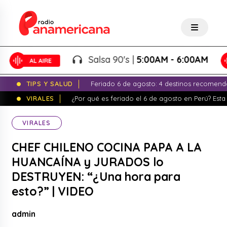
Salsa 90's |
5:00AM - 6:00AM
TIPS Y SALUD
Feriado 6 de agosto: 4 destinos recomend
VIRALES
¿Por qué es feriado el 6 de agosto en Perú? Esta 
VIRALES
CHEF CHILENO COCINA PAPA A LA
HUANCAÍNA y JURADOS lo
DESTRUYEN: “¿Una hora para
esto?” | VIDEO
admin