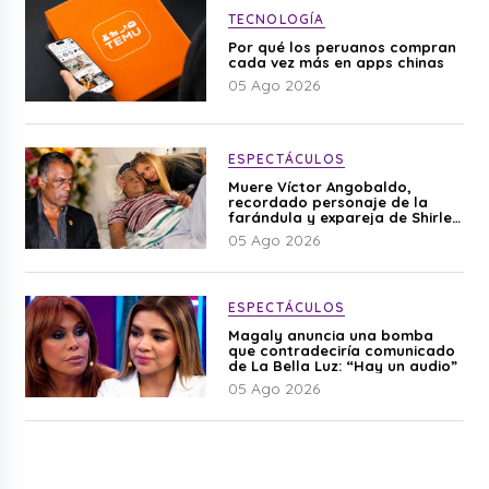
TECNOLOGÍA
Por qué los peruanos compran
cada vez más en apps chinas
05 Ago 2026
ESPECTÁCULOS
Muere Víctor Angobaldo,
recordado personaje de la
farándula y expareja de Shirley
Cherres
05 Ago 2026
ESPECTÁCULOS
Magaly anuncia una bomba
que contradeciría comunicado
de La Bella Luz: “Hay un audio”
05 Ago 2026