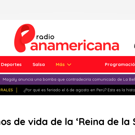
Deportes
Salsa
Más
Programaci
Magaly anuncia una bomba que contradeciría comunicado de La Bell
IRALES
¿Por qué es feriado el 6 de agosto en Perú? Esta es la histo
ños de vida de la ‘Reina de la 