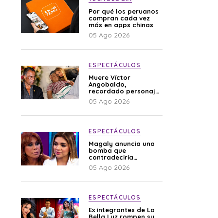
Por qué los peruanos
compran cada vez
más en apps chinas
05 Ago 2026
ESPECTÁCULOS
Muere Víctor
Angobaldo,
recordado personaje
de la farándula y
05 Ago 2026
expareja de Shirley
Cherres
ESPECTÁCULOS
Magaly anuncia una
bomba que
contradeciría
comunicado de La
05 Ago 2026
Bella Luz: “Hay un
audio”
ESPECTÁCULOS
Ex integrantes de La
Bella Luz rompen su