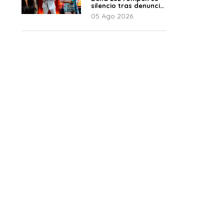
silencio tras denuncia
de Naldy: “Todo el
05 Ago 2026
mundo lo sabía”