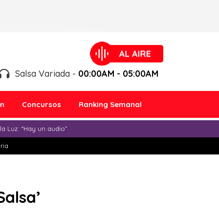
Salsa Variada -
00:00AM - 05:00AM
ón
Concursos
Ranking Semanal
a Luz: “Hay un audio”
ria
Salsa’