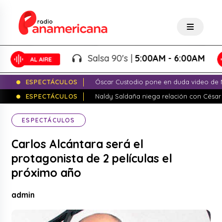
Salsa 90's |
5:00AM - 6:00AM
ESPECTÁCULOS
Óscar Custodio pone en duda video de N
ESPECTÁCULOS
Naldy Saldaña niega relación con César
ESPECTÁCULOS
Carlos Alcántara será el
protagonista de 2 películas el
próximo año
admin