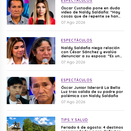
ESPECTÁCULOS
Óscar Custodio pone en duda
video de Naldy Saldaña: “Hay
cosas que de repente se han
editado”
07 Ago 2026
ESPECTÁCULOS
Naldy Saldaña niega relación
con César Sánchez y evalúa
denunciar a su esposa: “Es una
difamación”
07 Ago 2026
ESPECTÁCULOS
Óscar Junior liderará La Bella
Luz tras salida de su padre por
polémica con Naldy Saldaña
07 Ago 2026
TIPS Y SALUD
Feriado 6 de agosto: 4 destinos