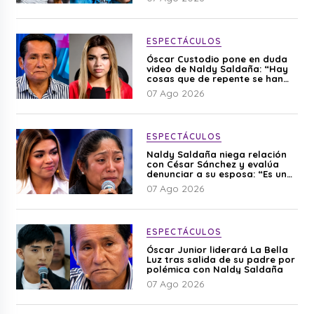
ESPECTÁCULOS
Óscar Custodio pone en duda
video de Naldy Saldaña: “Hay
cosas que de repente se han
editado”
07 Ago 2026
ESPECTÁCULOS
Naldy Saldaña niega relación
con César Sánchez y evalúa
denunciar a su esposa: “Es una
difamación”
07 Ago 2026
ESPECTÁCULOS
Óscar Junior liderará La Bella
Luz tras salida de su padre por
polémica con Naldy Saldaña
07 Ago 2026