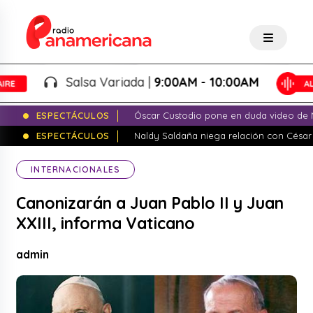
Salsa Variada |
9:00AM - 10:00AM
ESPECTÁCULOS
Óscar Custodio pone en duda video de N
ESPECTÁCULOS
Naldy Saldaña niega relación con César
INTERNACIONALES
Canonizarán a Juan Pablo II y Juan
XXIII, informa Vaticano
admin