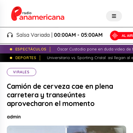
Salsa Variada |
00:00AM - 05:00AM
ESPECTÁCULOS
Óscar Custodio pone en duda video de N
DEPORTES
Universitario vs. Sporting Cristal: así llegan a
VIRALES
Camión de cerveza cae en plena
carretera y transeúntes
aprovecharon el momento
admin