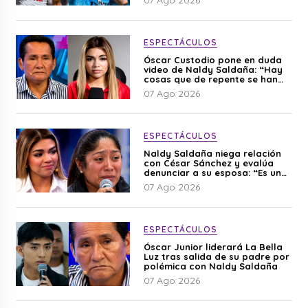
ESPECTÁCULOS
Óscar Custodio pone en duda
video de Naldy Saldaña: “Hay
cosas que de repente se han
editado”
07 Ago 2026
ESPECTÁCULOS
Naldy Saldaña niega relación
con César Sánchez y evalúa
denunciar a su esposa: “Es una
difamación”
07 Ago 2026
ESPECTÁCULOS
Óscar Junior liderará La Bella
Luz tras salida de su padre por
polémica con Naldy Saldaña
07 Ago 2026