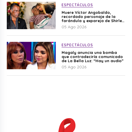
ESPECTÁCULOS
Muere Víctor Angobaldo,
recordado personaje de la
farándula y expareja de Shirley
Cherres
05 Ago 2026
ESPECTÁCULOS
Magaly anuncia una bomba
que contradeciría comunicado
de La Bella Luz: “Hay un audio”
05 Ago 2026