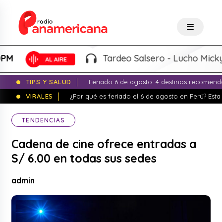
Tardeo Salsero - Lucho Micky |
4
TIPS Y SALUD
Feriado 6 de agosto: 4 destinos recomend
VIRALES
¿Por qué es feriado el 6 de agosto en Perú? Esta 
TENDENCIAS
Cadena de cine ofrece entradas a
S/ 6.00 en todas sus sedes
admin