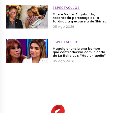
ESPECTÁCULOS
Muere Víctor Angobaldo,
recordado personaje de la
farándula y expareja de Shirley
Cherres
05 Ago 2026
ESPECTÁCULOS
Magaly anuncia una bomba
que contradeciría comunicado
de La Bella Luz: “Hay un audio”
05 Ago 2026