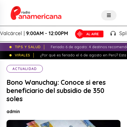
árcel |
9:00AM - 12:00PM
Splash! 
TIPS Y SALUD
Feriado 6 de agosto: 4 destinos recomend
VIRALES
¿Por qué es feriado el 6 de agosto en Perú? Esta 
ACTUALIDAD
Bono Wanuchay: Conoce si eres
beneficiario del subsidio de 350
soles
admin