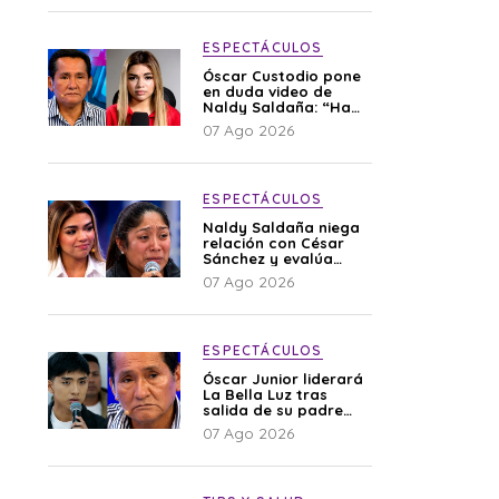
ESPECTÁCULOS
Óscar Custodio pone
en duda video de
Naldy Saldaña: “Hay
cosas que de repente
07 Ago 2026
se han editado”
ESPECTÁCULOS
Naldy Saldaña niega
relación con César
Sánchez y evalúa
denunciar a su
07 Ago 2026
esposa: “Es una
difamación”
ESPECTÁCULOS
Óscar Junior liderará
La Bella Luz tras
salida de su padre
por polémica con
07 Ago 2026
Naldy Saldaña