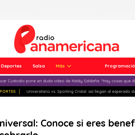
Deportes
Salsa
Más
Programaci
car Custodio pone en duda video de Naldy Saldaña: “Hay cosas que d
PORTES
Universitario vs. Sporting Cristal: así llegan al esperado 
iversal: Conoce si eres benef