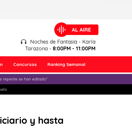
Noches de Fantasía - Karla
Tarazona -
8:00PM - 11:00PM
ón
Concursos
Ranking Semanal
e repente se han editado”
duelo
iciario y hasta