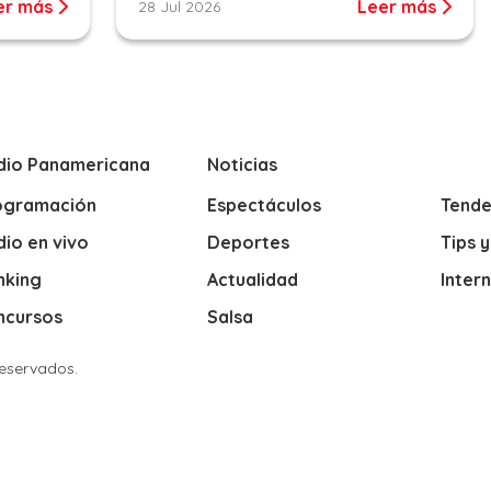
er más
Leer más
28 Jul 2026
dio Panamericana
Noticias
ogramación
Espectáculos
Tende
io en vivo
Deportes
Tips 
nking
Actualidad
Inter
ncursos
Salsa
Reservados.