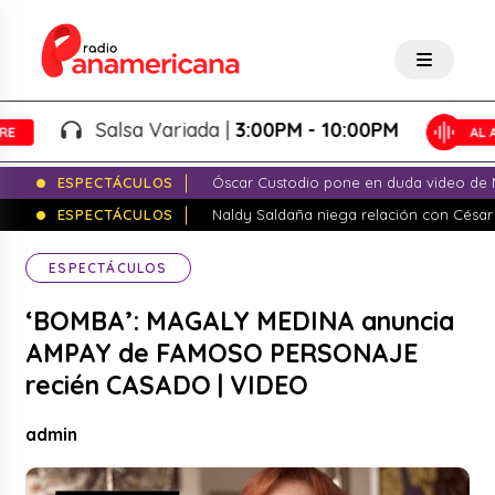
Salsa Variada |
3:00PM - 10:00PM
ESPECTÁCULOS
Óscar Custodio pone en duda video de N
ESPECTÁCULOS
Naldy Saldaña niega relación con César
ESPECTÁCULOS
‘BOMBA’: MAGALY MEDINA anuncia
AMPAY de FAMOSO PERSONAJE
recién CASADO | VIDEO
admin