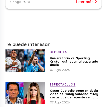
Leer más
07 Ago 2026
Te puede interesar
DEPORTES
Universitario vs. Sporting
Cristal: así llegan al esperado
duelo
07 Ago 2026
ESPECTÁCULOS
Óscar Custodio pone en duda
video de Naldy Saldaña: “Hay
cosas que de repente se han
editado”
07 Ago 2026