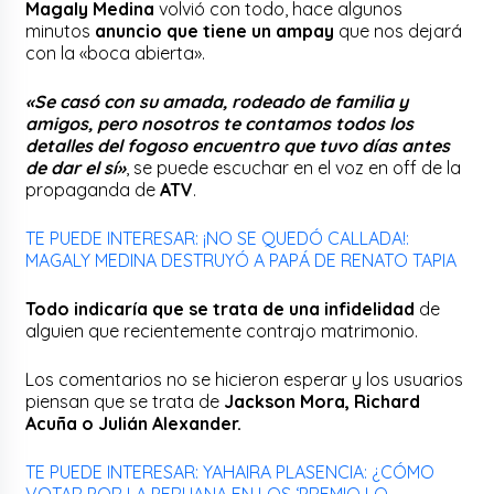
Magaly Medina
volvió con todo, hace algunos
minutos
anuncio que tiene un ampay
que nos dejará
con la «boca abierta».
«Se casó con su amada, rodeado de familia y
amigos, pero nosotros te contamos todos los
detalles del fogoso encuentro que tuvo días antes
de dar el sí»
, se puede escuchar en el voz en off de la
propaganda de
ATV
.
TE PUEDE INTERESAR: ¡NO SE QUEDÓ CALLADA!:
MAGALY MEDINA DESTRUYÓ A PAPÁ DE RENATO TAPIA
Todo indicaría que se trata de una infidelidad
de
alguien que recientemente contrajo matrimonio.
Los comentarios no se hicieron esperar y los usuarios
piensan que se trata de
Jackson Mora, Richard
Acuña o Julián Alexander.
TE PUEDE INTERESAR: YAHAIRA PLASENCIA: ¿CÓMO
VOTAR POR LA PERUANA EN LOS ‘PREMIO LO