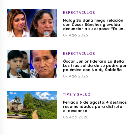
ESPECTÁCULOS
Naldy Saldaña niega relación
con César Sánchez y evalúa
denunciar a su esposa: “Es una
difamación”
07 Ago 2026
ESPECTÁCULOS
Óscar Junior liderará La Bella
Luz tras salida de su padre por
polémica con Naldy Saldaña
07 Ago 2026
TIPS Y SALUD
Feriado 6 de agosto: 4 destinos
recomendados para disfrutar
el descanso
06 Ago 2026