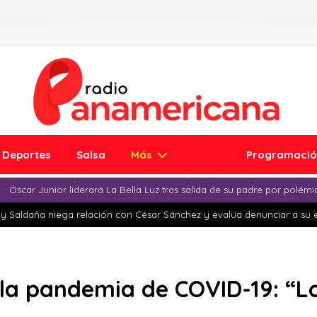
Deportes
Salsa
Más
Programaci
Óscar Junior liderará La Bella Luz tras salida de su padre por polém
y Saldaña niega relación con César Sánchez y evalúa denunciar a su 
e la pandemia de COVID-19: “L