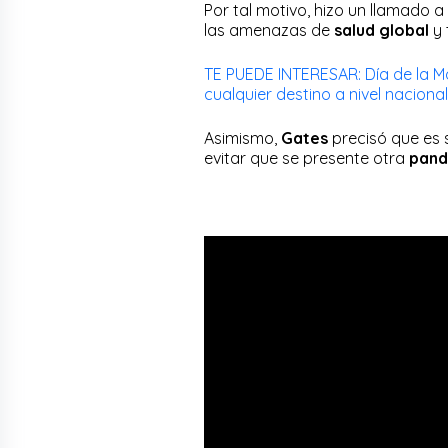
Por tal motivo, hizo un llamado a
las amenazas de
salud global
y 
TE PUEDE INTERESAR: Día de la 
cualquier destino a nivel naciona
Asimismo,
Gates
precisó que es
evitar que se presente otra
pand