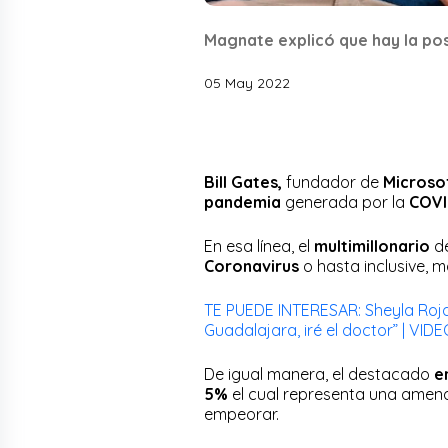
Magnate explicó que hay la posi
05 May 2022
Bill Gates,
fundador de
Microso
pandemia
generada por la
COVI
En esa línea, el
multimillonario
d
Coronavirus
o hasta inclusive, m
TE PUEDE INTERESAR: Sheyla Roja
Guadalajara, iré el doctor” | VID
De igual manera, el destacado
e
5%
el cual representa una amen
empeorar.