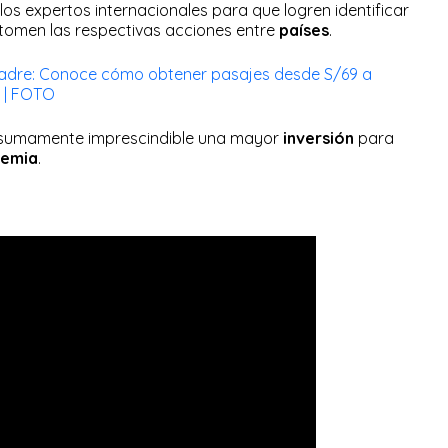
 los expertos internacionales para que logren identificar
tomen las respectivas acciones entre
países
.
Madre: Conoce cómo obtener pasajes desde S/69 a
l | FOTO
 sumamente imprescindible una mayor
inversión
para
emia
.