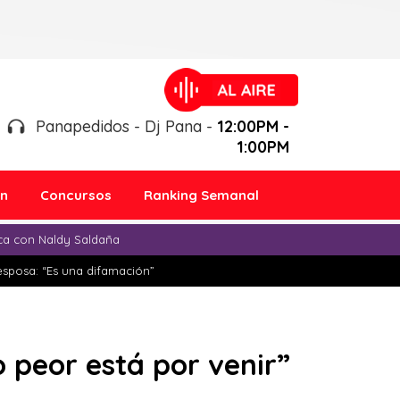
Panapedidos - Dj Pana -
12:00PM -
1:00PM
ón
Concursos
Ranking Semanal
ica con Naldy Saldaña
esposa: “Es una difamación”
o peor está por venir”