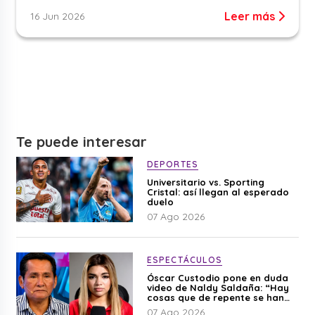
Leer más
16 Jun 2026
Te puede interesar
DEPORTES
Universitario vs. Sporting
Cristal: así llegan al esperado
duelo
07 Ago 2026
ESPECTÁCULOS
Óscar Custodio pone en duda
video de Naldy Saldaña: “Hay
cosas que de repente se han
editado”
07 Ago 2026