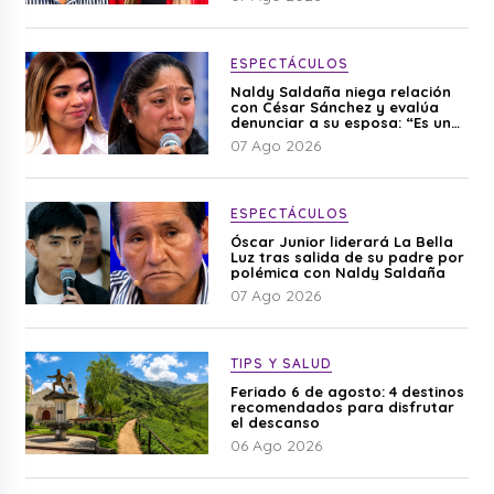
ESPECTÁCULOS
Naldy Saldaña niega relación
con César Sánchez y evalúa
denunciar a su esposa: “Es una
difamación”
07 Ago 2026
ESPECTÁCULOS
Óscar Junior liderará La Bella
Luz tras salida de su padre por
polémica con Naldy Saldaña
07 Ago 2026
TIPS Y SALUD
Feriado 6 de agosto: 4 destinos
recomendados para disfrutar
el descanso
06 Ago 2026