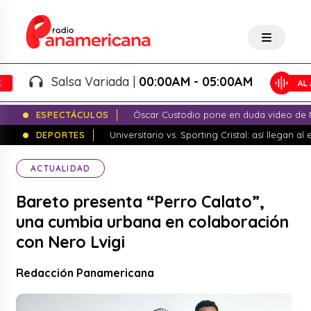
Salsa Variada |
00:00AM - 05:00AM
ESPECTÁCULOS
Óscar Custodio pone en duda video de N
DEPORTES
Universitario vs. Sporting Cristal: así llegan a
ACTUALIDAD
Bareto presenta “Perro Calato”,
una cumbia urbana en colaboración
con Nero Lvigi
Redacción Panamericana