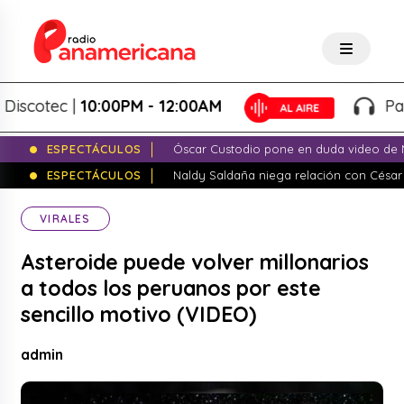
otec |
10:00PM - 12:00AM
Paname
ESPECTÁCULOS
Óscar Custodio pone en duda video de N
ESPECTÁCULOS
Naldy Saldaña niega relación con César
VIRALES
Asteroide puede volver millonarios
a todos los peruanos por este
sencillo motivo (VIDEO)
admin