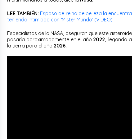
LEE TAMBIÉN:
Esposo de reina de belleza la encuentra
teniendo intimidad con ‘Mister Mundo’ (VIDEO)
Especialistas de la NASA, aseguran que este asteroide
pasaría aproximadamente en el año
2022
, llegando a
la tierra para el año
2026.