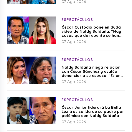
07 Ago 2026
ESPECTÁCULOS
Óscar Custodio pone en duda
video de Naldy Saldaña: “Hay
cosas que de repente se han
editado”
07 Ago 2026
ESPECTÁCULOS
Naldy Saldaña niega relación
con César Sánchez y evalúa
denunciar a su esposa: “Es una
difamación”
07 Ago 2026
ESPECTÁCULOS
Óscar Junior liderará La Bella
Luz tras salida de su padre por
polémica con Naldy Saldaña
07 Ago 2026