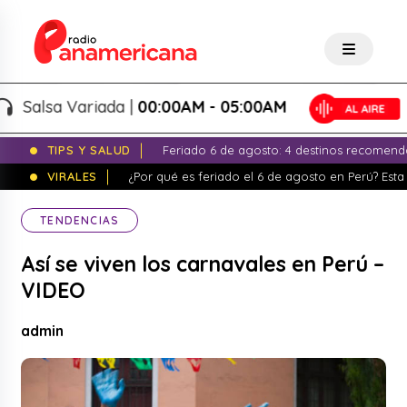
alsa Variada |
00:00AM - 05:00AM
TIPS Y SALUD
Feriado 6 de agosto: 4 destinos recomend
VIRALES
¿Por qué es feriado el 6 de agosto en Perú? Esta 
TENDENCIAS
Así se viven los carnavales en Perú –
VIDEO
admin