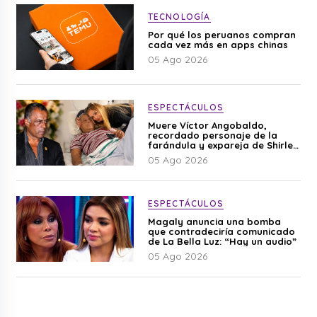
TECNOLOGÍA
Por qué los peruanos compran
cada vez más en apps chinas
05 Ago 2026
ESPECTÁCULOS
Muere Víctor Angobaldo,
recordado personaje de la
farándula y expareja de Shirley
Cherres
05 Ago 2026
ESPECTÁCULOS
Magaly anuncia una bomba
que contradeciría comunicado
de La Bella Luz: “Hay un audio”
05 Ago 2026