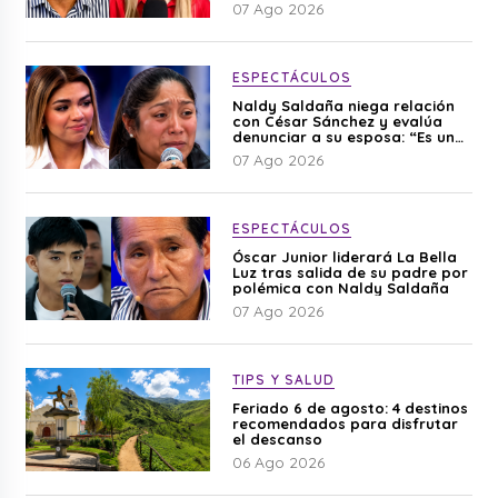
editado”
07 Ago 2026
ESPECTÁCULOS
Naldy Saldaña niega relación
con César Sánchez y evalúa
denunciar a su esposa: “Es una
difamación”
07 Ago 2026
ESPECTÁCULOS
Óscar Junior liderará La Bella
Luz tras salida de su padre por
polémica con Naldy Saldaña
07 Ago 2026
TIPS Y SALUD
Feriado 6 de agosto: 4 destinos
recomendados para disfrutar
el descanso
06 Ago 2026