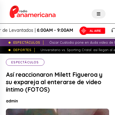
Levantados |
6:00AM - 9:00AM
Lo
ESPECTÁCULOS
Óscar Custodio pone en duda video de N
DEPORTES
Universitario vs. Sporting Cristal: así llegan a
ESPECTÁCULOS
Así reaccionaron Milett Figueroa y
su expareja al enterarse de video
íntimo (FOTOS)
admin