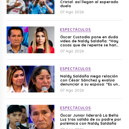
Cristal: así llegan al esperado
duelo
07 Ago 2026
ESPECTÁCULOS
Óscar Custodio pone en duda
video de Naldy Saldaña: “Hay
cosas que de repente se han
editado”
07 Ago 2026
ESPECTÁCULOS
Naldy Saldaña niega relación
con César Sánchez y evalúa
denunciar a su esposa: “Es una
difamación”
07 Ago 2026
ESPECTÁCULOS
Óscar Junior liderará La Bella
Luz tras salida de su padre por
polémica con Naldy Saldaña