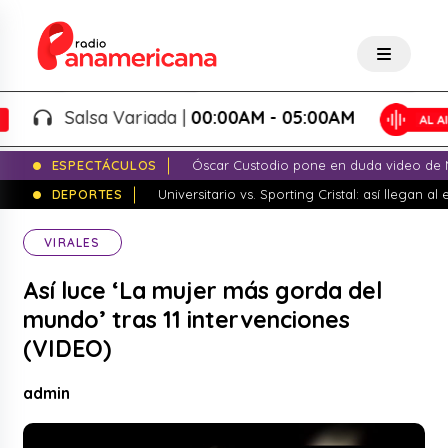
Salsa Variada |
00:00AM - 05:00AM
ESPECTÁCULOS
Óscar Custodio pone en duda video de N
DEPORTES
Universitario vs. Sporting Cristal: así llegan a
VIRALES
Así luce ‘La mujer más gorda del
mundo’ tras 11 intervenciones
(VIDEO)
admin