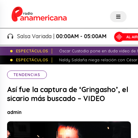
Salsa Variada |
00:00AM - 05:00AM
ESPECTÁCULOS
Óscar Custodio pone en duda video de N
ESPECTÁCULOS
Naldy Saldaña niega relación con César
TENDENCIAS
Así fue la captura de ‘Gringasho’, el
sicario más buscado – VIDEO
admin