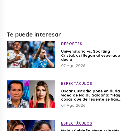
Te puede interesar
DEPORTES
Universitario vs. Sporting
Cristal: así llegan al esperado
duelo
07 Ago 2026
ESPECTÁCULOS
Óscar Custodio pone en duda
video de Naldy Saldaña: “Hay
cosas que de repente se han
editado”
07 Ago 2026
ESPECTÁCULOS
Naldy Saldaña niega relación