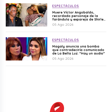
ESPECTÁCULOS
Muere Víctor Angobaldo,
recordado personaje de la
farándula y expareja de Shirley
Cherres
05 Ago 2026
ESPECTÁCULOS
Magaly anuncia una bomba
que contradeciría comunicado
de La Bella Luz: “Hay un audio”
05 Ago 2026