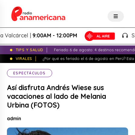
lcárcel |
9:00AM - 12:00PM
Splash
TIPS Y SALUD
Feriado 6 de agosto: 4 destinos recomend
VIRALES
¿Por qué es feriado el 6 de agosto en Perú? Esta 
ESPECTÁCULOS
Así disfruta Andrés Wiese sus
vacaciones al lado de Melania
Urbina (FOTOS)
admin