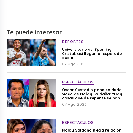
Te puede interesar
DEPORTES
Universitario vs. Sporting
Cristal: así llegan al esperado
duelo
07 Ago 2026
ESPECTÁCULOS
Óscar Custodio pone en duda
video de Naldy Saldaña: “Hay
cosas que de repente se han
editado”
07 Ago 2026
ESPECTÁCULOS
Naldy Saldaña niega relación