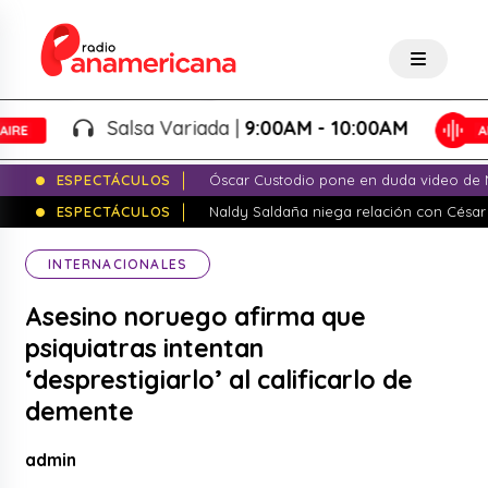
Salsa Variada |
9:00AM - 10:00AM
ESPECTÁCULOS
Óscar Custodio pone en duda video de N
ESPECTÁCULOS
Naldy Saldaña niega relación con César
INTERNACIONALES
Asesino noruego afirma que
psiquiatras intentan
‘desprestigiarlo’ al calificarlo de
demente
admin