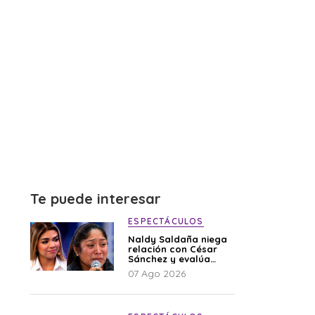
Te puede interesar
ESPECTÁCULOS
Naldy Saldaña niega
relación con César
Sánchez y evalúa
denunciar a su
07 Ago 2026
esposa: “Es una
difamación”