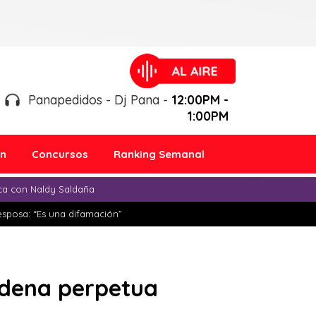
Panapedidos - Dj Pana -
12:00PM -
1:00PM
ón
Concursos
Ranking Semanal
ica con Naldy Saldaña
esposa: “Es una difamación”
adena perpetua