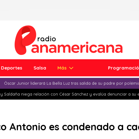
Deportes
Salsa
Más
Programaci
Óscar Junior liderará La Bella Luz tras salida de su padre por polém
y Saldaña niega relación con César Sánchez y evalúa denunciar a su 
co Antonio es condenado a c