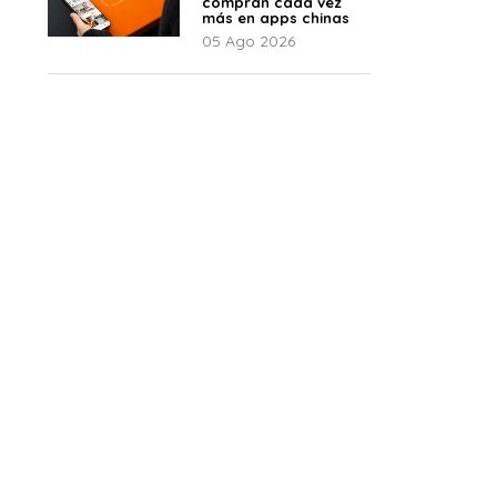
compran cada vez
más en apps chinas
05 Ago 2026