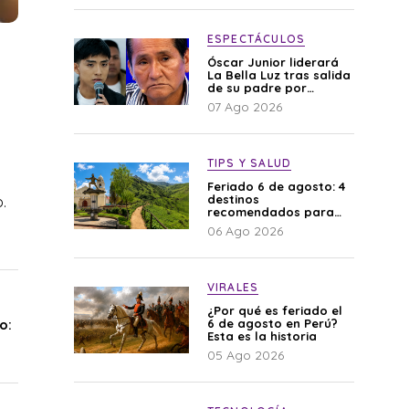
ESPECTÁCULOS
Óscar Junior liderará
La Bella Luz tras salida
de su padre por
polémica con Naldy
07 Ago 2026
Saldaña
TIPS Y SALUD
Feriado 6 de agosto: 4
destinos
.
recomendados para
disfrutar el descanso
06 Ago 2026
VIRALES
¿Por qué es feriado el
o:
6 de agosto en Perú?
Esta es la historia
05 Ago 2026