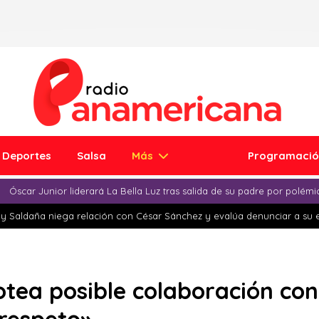
Deportes
Salsa
Más
Programaci
Óscar Junior liderará La Bella Luz tras salida de su padre por polém
y Saldaña niega relación con César Sánchez y evalúa denunciar a su 
tea posible colaboración con