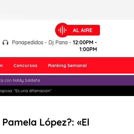
Panapedidos - Dj Pana -
12:00PM -
1:00PM
ón
Concursos
Ranking Semanal
ica con Naldy Saldaña
esposa: “Es una difamación”
 Pamela López?: «El