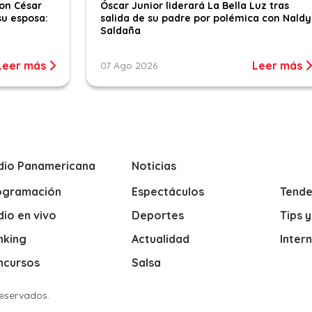
con César
Óscar Junior liderará La Bella Luz tras
su esposa:
salida de su padre por polémica con Naldy
Saldaña
Leer más
Leer más
07 Ago 2026
dio Panamericana
Noticias
ogramación
Espectáculos
Tende
io en vivo
Deportes
Tips 
nking
Actualidad
Inter
ncursos
Salsa
Reservados.