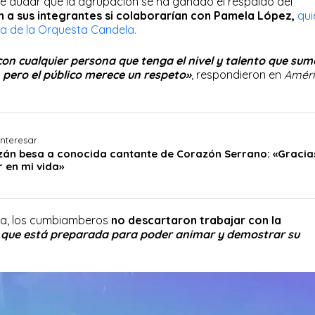
de dudar que la agrupación se ha ganado el respaldo del
 a sus integrantes si colaborarían con
Pamela López,
qui
a de la Orquesta Candela.
on cualquier persona que tenga el nivel y talento que sum
 pero el público merece un respeto»
, respondieron en
Améri
interesar
án besa a conocida cantante de Corazón Serrano: «Gracia
r en mi vida»
sta, los cumbiamberos
no descartaron trabajar con la
que está preparada para poder animar y demostrar su