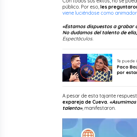
Con todos sus éxitos, no se pue
público. Por eso,
les preguntaron
viene luciéndose como animador
«Estamos dispuestos a grabar c
No dudamos del talento de ella,
Espectáculos.
Te puede 
Paco Baz
por esta
A pesar de esta tajante respue
expareja de Cueva.
«Asumimos 
talento»
, manifestaron.