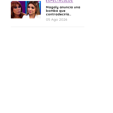
ESPECTÁCULOS
Magaly anuncia una
bomba que
contradeciría
comunicado de La
05 Ago 2026
Bella Luz: “Hay un
audio”