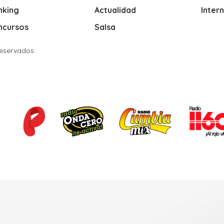
nking
Actualidad
Inter
ncursos
Salsa
Reservados.