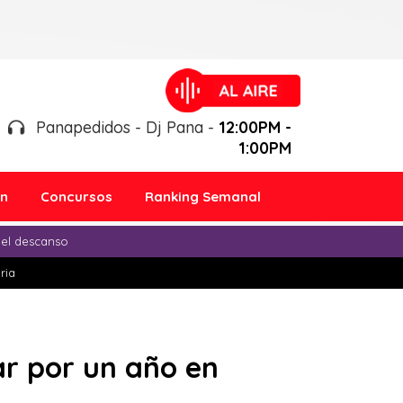
Panapedidos - Dj Pana -
12:00PM -
1:00PM
ón
Concursos
Ranking Semanal
 el descanso
ria
ar por un año en