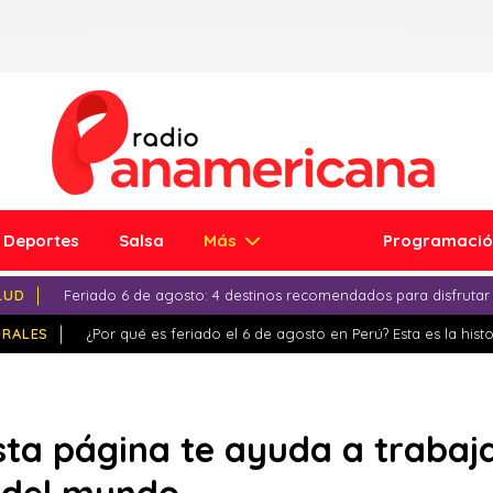
Deportes
Salsa
Más
Programaci
LUD
Feriado 6 de agosto: 4 destinos recomendados para disfrutar
IRALES
¿Por qué es feriado el 6 de agosto en Perú? Esta es la histo
sta página te ayuda a trabaj