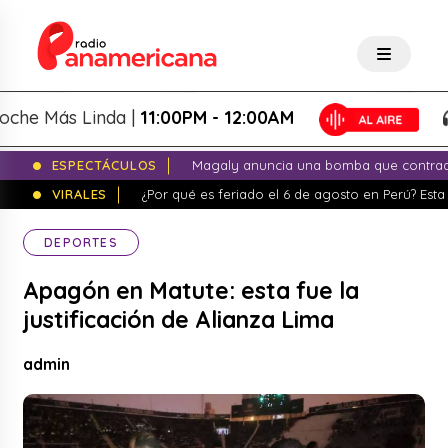
Más Linda |
11:00PM - 12:00AM
L
ESPECTÁCULOS
Magaly anuncia una bomba que contrade
VIRALES
¿Por qué es feriado el 6 de agosto en Perú? Esta 
DEPORTES
Apagón en Matute: esta fue la
justificación de Alianza Lima
admin