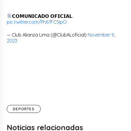
𝗖𝗢𝗠𝗨𝗡𝗜𝗖𝗔𝗗𝗢 𝗢𝗙𝗜𝗖𝗜𝗔𝗟.
pic.twitter.com/Ph67FC5ipO
— Club Alianza Lima (@ClubALoficial)
November 9,
2023
DEPORTES
Noticias relacionadas