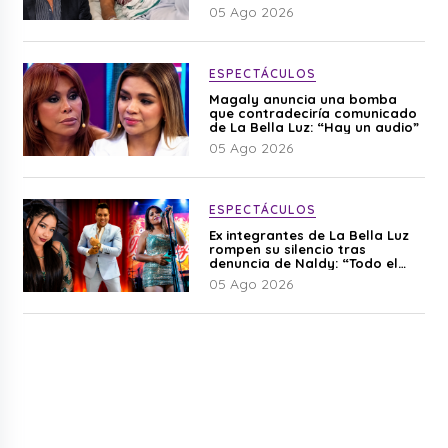
Cherres
05 Ago 2026
ESPECTÁCULOS
Magaly anuncia una bomba
que contradeciría comunicado
de La Bella Luz: “Hay un audio”
05 Ago 2026
ESPECTÁCULOS
Ex integrantes de La Bella Luz
rompen su silencio tras
denuncia de Naldy: “Todo el
mundo lo sabía”
05 Ago 2026