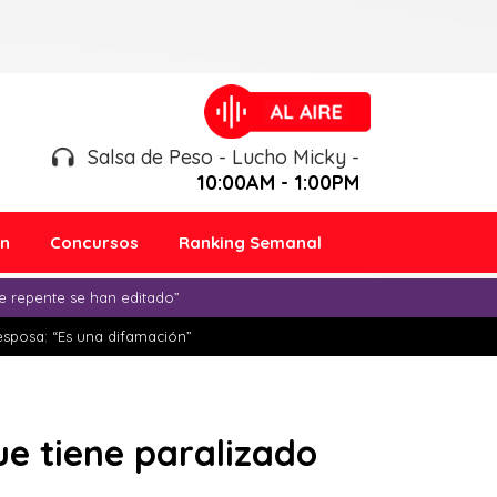
Salsa de Peso - Lucho Micky -
10:00AM - 1:00PM
ón
Concursos
Ranking Semanal
e repente se han editado”
esposa: “Es una difamación”
ue tiene paralizado