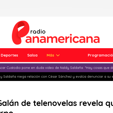
Deportes
Salsa
Más
Programaci
car Custodio pone en duda video de Naldy Saldaña: “Hay cosas que d
y Saldaña niega relación con César Sánchez y evalúa denunciar a su 
Galán de telenovelas revela q