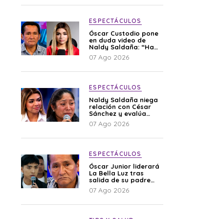
ESPECTÁCULOS
Óscar Custodio pone
en duda video de
Naldy Saldaña: “Hay
cosas que de repente
07 Ago 2026
se han editado”
ESPECTÁCULOS
Naldy Saldaña niega
relación con César
Sánchez y evalúa
denunciar a su
07 Ago 2026
esposa: “Es una
difamación”
ESPECTÁCULOS
Óscar Junior liderará
La Bella Luz tras
salida de su padre
por polémica con
07 Ago 2026
Naldy Saldaña