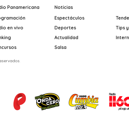
dio Panamericana
Noticias
ogramación
Espectáculos
Tende
io en vivo
Deportes
Tips 
nking
Actualidad
Inter
ncursos
Salsa
Reservados.