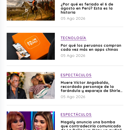
¿Por qué es feriado el 6 de
agosto en Perú? Esta es la
historia
05 Ago 2026
TECNOLOGÍA
Por qué los peruanos compran
cada vez más en apps chinas
05 Ago 2026
ESPECTÁCULOS
Muere Víctor Angobaldo,
recordado personaje de la
farándula y expareja de Shirley
Cherres
05 Ago 2026
ESPECTÁCULOS
Magaly anuncia una bomba
que contradeciría comunicado