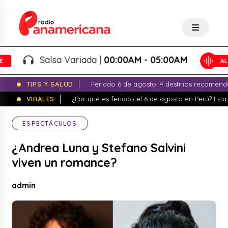
Salsa Variada |
00:00AM - 05:00AM
TIPS Y SALUD
Feriado 6 de agosto: 4 destinos recomend
VIRALES
¿Por qué es feriado el 6 de agosto en Perú? Esta 
ESPECTÁCULOS
¿Andrea Luna y Stefano Salvini
viven un romance?
admin