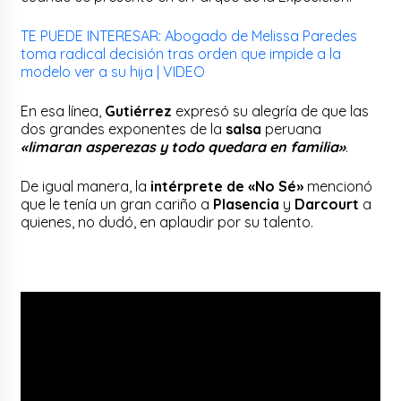
TE PUEDE INTERESAR: Abogado de Melissa Paredes
toma radical decisión tras orden que impide a la
modelo ver a su hija | VIDEO
En esa línea,
Gutiérrez
expresó su alegría de que las
dos grandes exponentes de la
salsa
peruana
«limaran asperezas y todo quedara en familia»
.
De igual manera, la
intérprete de «No Sé»
mencionó
que le tenía un gran cariño a
Plasencia
y
Darcourt
a
quienes, no dudó, en aplaudir por su talento.