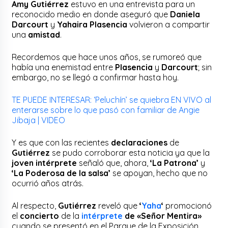
Amy Gutiérrez
estuvo en una entrevista para un
reconocido medio en donde aseguró que
Daniela
Darcourt
y
Yahaira Plasencia
volvieron a compartir
una
amistad
.
Recordemos que hace unos años, se rumoreó que
había una enemistad entre
Plasencia
y
Darcourt
; sin
embargo, no se llegó a confirmar hasta hoy.
TE PUEDE INTERESAR: ‘Peluchín’ se quiebra EN VIVO al
enterarse sobre lo que pasó con familiar de Angie
Jibaja | VIDEO
Y es que con las recientes
declaraciones
de
Gutiérrez
se pudo corroborar esta noticia ya que la
joven intérprete
señaló que, ahora,
‘La Patrona’
y
‘La Poderosa de la salsa’
se apoyan, hecho que no
ocurrió años atrás.
Al respecto,
Gutiérrez
reveló que
‘
Yaha
‘
promocionó
el
concierto
de la
intérprete
de «Señor Mentira»
cuando se presentó en el Parque de la Exposición.