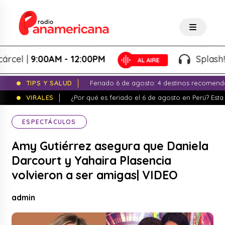
l |
9:00AM - 12:00PM
Splash! - Gi
TIPS Y SALUD
Feriado 6 de agosto: 4 destinos recomend
VIRALES
¿Por qué es feriado el 6 de agosto en Perú? Esta 
ESPECTÁCULOS
Amy Gutiérrez asegura que Daniela
Darcourt y Yahaira Plasencia
volvieron a ser amigas| VIDEO
admin