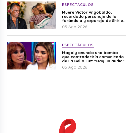
ESPECTÁCULOS
Muere Víctor Angobaldo,
recordado personaje de la
farándula y expareja de Shirley
Cherres
05 Ago 2026
ESPECTÁCULOS
Magaly anuncia una bomba
que contradeciría comunicado
de La Bella Luz: “Hay un audio”
05 Ago 2026