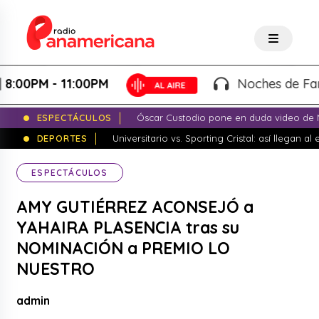
0PM - 11:00PM
Noches de Fantasía
ESPECTÁCULOS
Óscar Custodio pone en duda video de N
DEPORTES
Universitario vs. Sporting Cristal: así llegan a
ESPECTÁCULOS
AMY GUTIÉRREZ ACONSEJÓ a
YAHAIRA PLASENCIA tras su
NOMINACIÓN a PREMIO LO
NUESTRO
admin