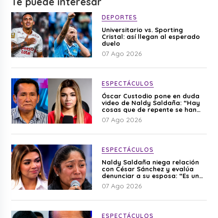
Te puede interesar
DEPORTES
Universitario vs. Sporting
Cristal: así llegan al esperado
duelo
07 Ago 2026
ESPECTÁCULOS
Óscar Custodio pone en duda
video de Naldy Saldaña: “Hay
cosas que de repente se han
editado”
07 Ago 2026
ESPECTÁCULOS
Naldy Saldaña niega relación
con César Sánchez y evalúa
denunciar a su esposa: “Es una
difamación”
07 Ago 2026
ESPECTÁCULOS