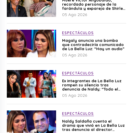
recordado personaje de la
farándula y expareja de Shirley
Cherres
05 Ago 2026
ESPECTÁCULOS
Magaly anuncia una bomba
que contradeciría comunicado
de La Bella Luz: “Hay un audio”
05 Ago 2026
ESPECTÁCULOS
Ex integrantes de La Bella Luz
rompen su silencio tras
denuncia de Naldy: “Todo el
mundo lo sabía”
05 Ago 2026
ESPECTÁCULOS
Naldy Saldaña cuenta el
drama que vivió en La Bella Luz
tras denuncia al director