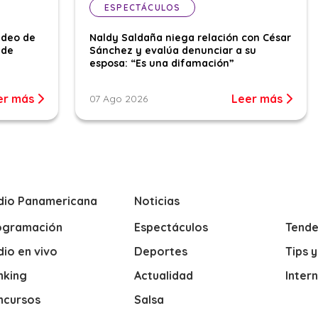
ESPECTÁCULOS
ideo de
Naldy Saldaña niega relación con César
 de
Sánchez y evalúa denunciar a su
esposa: “Es una difamación”
er más
Leer más
07 Ago 2026
dio Panamericana
Noticias
ogramación
Espectáculos
Tende
io en vivo
Deportes
Tips 
nking
Actualidad
Inter
ncursos
Salsa