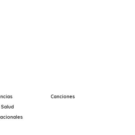
ncias
Canciones
y Salud
nacionales