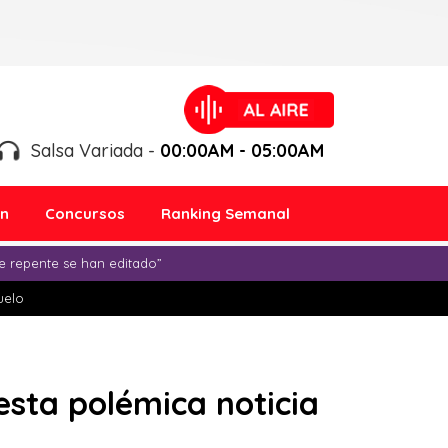
Salsa Variada -
00:00AM - 05:00AM
ón
Concursos
Ranking Semanal
e repente se han editado”
duelo
esta polémica noticia