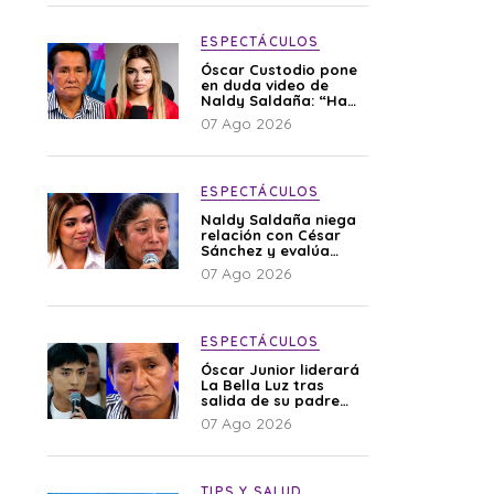
ESPECTÁCULOS
Óscar Custodio pone
en duda video de
Naldy Saldaña: “Hay
cosas que de repente
07 Ago 2026
se han editado”
ESPECTÁCULOS
Naldy Saldaña niega
relación con César
Sánchez y evalúa
denunciar a su
07 Ago 2026
esposa: “Es una
difamación”
ESPECTÁCULOS
Óscar Junior liderará
La Bella Luz tras
salida de su padre
por polémica con
07 Ago 2026
Naldy Saldaña
TIPS Y SALUD