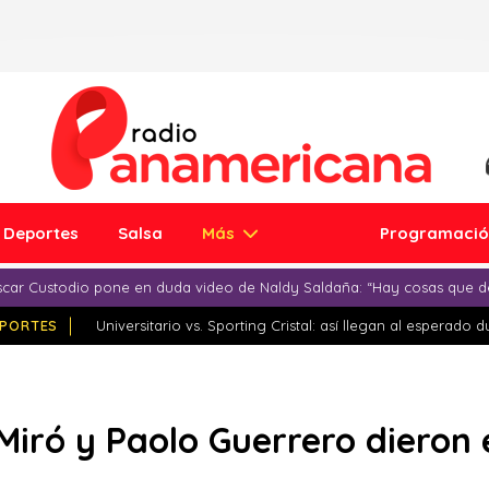
Deportes
Salsa
Más
Programaci
car Custodio pone en duda video de Naldy Saldaña: “Hay cosas que d
PORTES
Universitario vs. Sporting Cristal: así llegan al esperado 
Miró y Paolo Guerrero dieron 