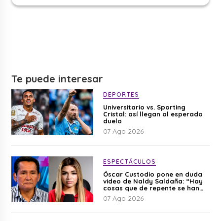
Te puede interesar
DEPORTES
Universitario vs. Sporting
Cristal: así llegan al esperado
duelo
07 Ago 2026
ESPECTÁCULOS
Óscar Custodio pone en duda
video de Naldy Saldaña: “Hay
cosas que de repente se han
editado”
07 Ago 2026