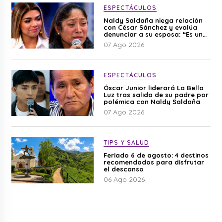
ESPECTÁCULOS
Naldy Saldaña niega relación
con César Sánchez y evalúa
denunciar a su esposa: “Es una
difamación”
07 Ago 2026
ESPECTÁCULOS
Óscar Junior liderará La Bella
Luz tras salida de su padre por
polémica con Naldy Saldaña
07 Ago 2026
TIPS Y SALUD
Feriado 6 de agosto: 4 destinos
recomendados para disfrutar
el descanso
06 Ago 2026