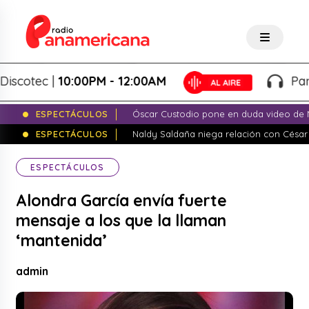
otec |
10:00PM - 12:00AM
Paname
ESPECTÁCULOS
Óscar Custodio pone en duda video de N
ESPECTÁCULOS
Naldy Saldaña niega relación con César
ESPECTÁCULOS
Alondra García envía fuerte
mensaje a los que la llaman
‘mantenida’
admin