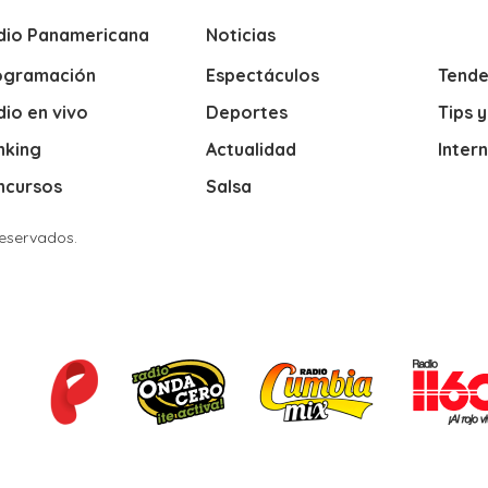
dio Panamericana
Noticias
ogramación
Espectáculos
Tende
io en vivo
Deportes
Tips 
nking
Actualidad
Inter
ncursos
Salsa
Reservados.