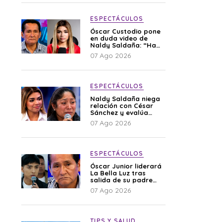
ESPECTÁCULOS
Óscar Custodio pone
en duda video de
Naldy Saldaña: “Hay
cosas que de repente
07 Ago 2026
se han editado”
ESPECTÁCULOS
Naldy Saldaña niega
relación con César
Sánchez y evalúa
denunciar a su
07 Ago 2026
esposa: “Es una
difamación”
ESPECTÁCULOS
Óscar Junior liderará
La Bella Luz tras
salida de su padre
por polémica con
07 Ago 2026
Naldy Saldaña
TIPS Y SALUD