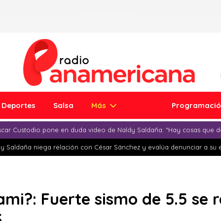
Deportes
Salsa
Más
Programaci
car Custodio pone en duda video de Naldy Saldaña: “Hay cosas que d
y Saldaña niega relación con César Sánchez y evalúa denunciar a su 
ami?: Fuerte sismo de 5.5 se r
S