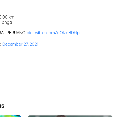
10.00 km
, Tonga
ORAL PERUANO
pic.twitter.com/oOlzoBDhIp
u)
December 27, 2021
as