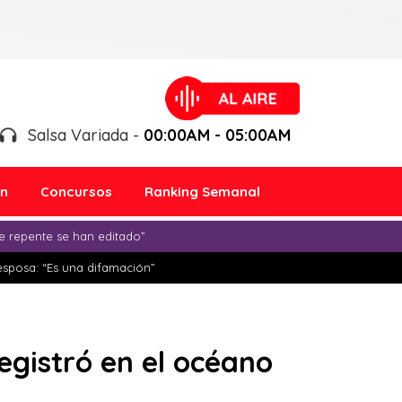
Salsa Variada -
00:00AM - 05:00AM
ón
Concursos
Ranking Semanal
e repente se han editado”
esposa: “Es una difamación”
egistró en el océano