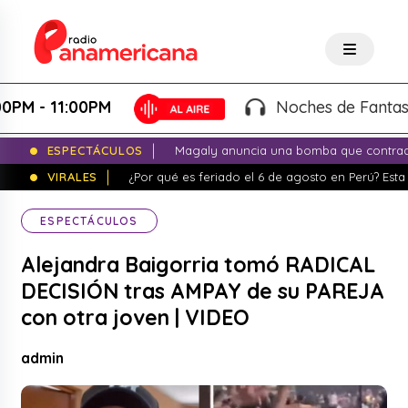
- 11:00PM
Noches de Fantasía - K
ESPECTÁCULOS
Magaly anuncia una bomba que contrade
VIRALES
¿Por qué es feriado el 6 de agosto en Perú? Esta 
ESPECTÁCULOS
Alejandra Baigorria tomó RADICAL
DECISIÓN tras AMPAY de su PAREJA
con otra joven | VIDEO
admin