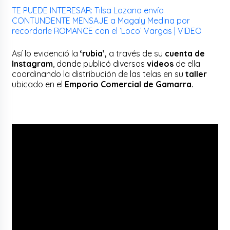
TE PUEDE INTERESAR: Tilsa Lozano envía
CONTUNDENTE MENSAJE a Magaly Medina por
recordarle ROMANCE con el ‘Loco’ Vargas | VIDEO
Así lo evidenció la
‘rubia’,
a través de su
cuenta de
Instagram
, donde publicó diversos
videos
de ella
coordinando la distribución de las telas en su
taller
ubicado en el
Emporio Comercial de Gamarra.