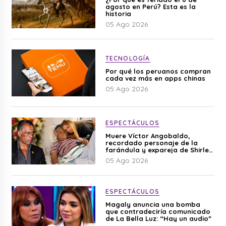
agosto en Perú? Esta es la
historia
05 Ago 2026
TECNOLOGÍA
Por qué los peruanos compran
cada vez más en apps chinas
05 Ago 2026
ESPECTÁCULOS
Muere Víctor Angobaldo,
recordado personaje de la
farándula y expareja de Shirley
Cherres
05 Ago 2026
ESPECTÁCULOS
Magaly anuncia una bomba
que contradeciría comunicado
de La Bella Luz: “Hay un audio”