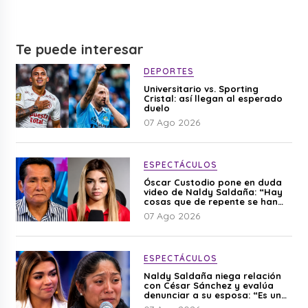
Te puede interesar
DEPORTES
Universitario vs. Sporting
Cristal: así llegan al esperado
duelo
07 Ago 2026
ESPECTÁCULOS
Óscar Custodio pone en duda
video de Naldy Saldaña: “Hay
cosas que de repente se han
editado”
07 Ago 2026
ESPECTÁCULOS
Naldy Saldaña niega relación
con César Sánchez y evalúa
denunciar a su esposa: “Es una
difamación”