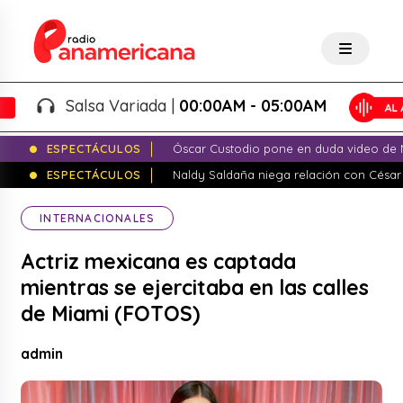
Salsa Variada |
00:00AM - 05:00AM
ESPECTÁCULOS
Óscar Custodio pone en duda video de N
ESPECTÁCULOS
Naldy Saldaña niega relación con César
INTERNACIONALES
Actriz mexicana es captada
mientras se ejercitaba en las calles
de Miami (FOTOS)
admin