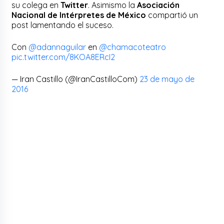
su colega en
Twitter
. Asimismo la
Asociación
Nacional de Intérpretes de México
compartió un
post lamentando el suceso.
Con
@adannaguilar
en
@chamacoteatro
pic.twitter.com/8KOA8ERcI2
— Iran Castillo (@IranCastilloCom)
23 de mayo de
2016