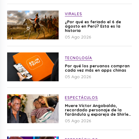
VIRALES
¿Por qué es feriado el 6 de
agosto en Perú? Esta es la
historia
05 Ago 2026
TECNOLOGÍA
Por qué los peruanos compran
cada vez más en apps chinas
05 Ago 2026
ESPECTÁCULOS
Muere Víctor Angobaldo,
recordado personaje de la
farándula y expareja de Shirley
Cherres
05 Ago 2026