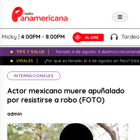
ky |
4:00PM - 8:00PM
Tardeo Sals
TIPS Y SALUD
Feriado 6 de agosto: 4 destinos recomend
VIRALES
¿Por qué es feriado el 6 de agosto en Perú? Esta 
INTERNACIONALES
Actor mexicano muere apuñalado
por resistirse a robo (FOTO)
admin