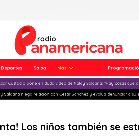
Deportes
Salsa
Más
Programaci
car Custodio pone en duda video de Naldy Saldaña: “Hay cosas que d
y Saldaña niega relación con César Sánchez y evalúa denunciar a su 
nta! Los niños también se es