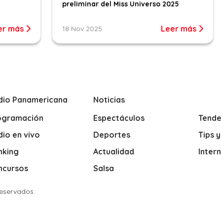
preliminar del Miss Universo 2025
er más
Leer más
18 Nov 2025
dio Panamericana
Noticias
ogramación
Espectáculos
Tende
io en vivo
Deportes
Tips 
nking
Actualidad
Inter
ncursos
Salsa
Reservados.