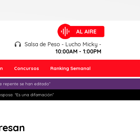
Salsa de Peso - Lucho Micky -
10:00AM - 1:00PM
ón
Concursos
Ranking Semanal
e repente se han editado”
esposa: “Es una difamación”
tresan