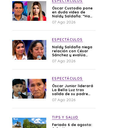
ESPECTÁCULOS
Óscar Custodio pone
en duda video de
Naldy Saldaña: “Hay
cosas que de repente
07 Ago 2026
se han editado”
ESPECTÁCULOS
Naldy Saldaña niega
relación con César
Sánchez y evalúa
denunciar a su
07 Ago 2026
esposa: “Es una
difamación”
ESPECTÁCULOS
Óscar Junior liderará
La Bella Luz tras
salida de su padre
por polémica con
07 Ago 2026
Naldy Saldaña
TIPS Y SALUD
Feriado 6 de agosto: