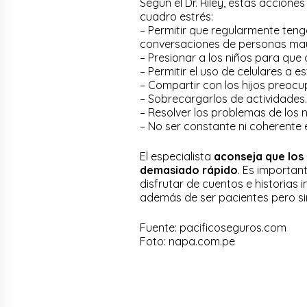
Según el Dr. Riley, estas accion
cuadro estrés:
– Permitir que regularmente ten
conversaciones de personas may
– Presionar a los niños para que
– Permitir el uso de celulares a e
– Compartir con los hijos preoc
– Sobrecargarlos de actividades.
– Resolver los problemas de los 
– No ser constante ni coherente e
El especialista
aconseja que los
demasiado rápido
. Es importan
disfrutar de cuentos e historias i
además de ser pacientes pero sin 
Fuente: pacificoseguros.com
Foto: napa.com.pe