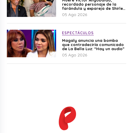
Muere Víctor Angobaldo,
recordado personaje de la
farándula y expareja de Shirley
Cherres
05 Ago 2026
ESPECTÁCULOS
Magaly anuncia una bomba
que contradeciría comunicado
de La Bella Luz: “Hay un audio”
05 Ago 2026