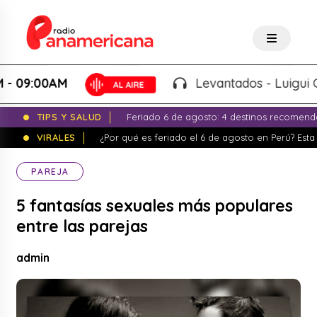
:00AM
Levantados - Luigui Carbaj
TIPS Y SALUD
Feriado 6 de agosto: 4 destinos recomend
VIRALES
¿Por qué es feriado el 6 de agosto en Perú? Esta 
PAREJA
5 fantasías sexuales más populares
entre las parejas
admin