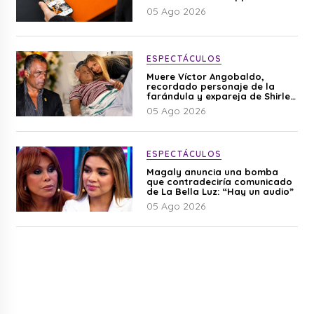
05 Ago 2026
ESPECTÁCULOS
Muere Víctor Angobaldo,
recordado personaje de la
farándula y expareja de Shirley
Cherres
05 Ago 2026
ESPECTÁCULOS
Magaly anuncia una bomba
que contradeciría comunicado
de La Bella Luz: “Hay un audio”
05 Ago 2026