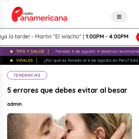
tarde! - Martin "El Wacho" |
1:00PM - 4:00PM
TIPS Y SALUD
Feriado 6 de agosto: 4 destinos recomend
VIRALES
¿Por qué es feriado el 6 de agosto en Perú? Esta 
TENDENCIAS
5 errores que debes evitar al besar
admin