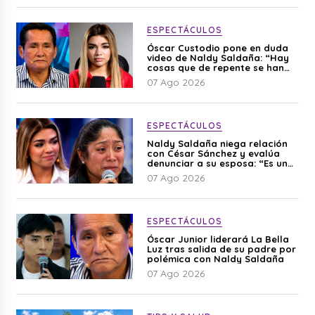
ESPECTÁCULOS
Óscar Custodio pone en duda
video de Naldy Saldaña: “Hay
cosas que de repente se han
editado”
07 Ago 2026
ESPECTÁCULOS
Naldy Saldaña niega relación
con César Sánchez y evalúa
denunciar a su esposa: “Es una
difamación”
07 Ago 2026
ESPECTÁCULOS
Óscar Junior liderará La Bella
Luz tras salida de su padre por
polémica con Naldy Saldaña
07 Ago 2026