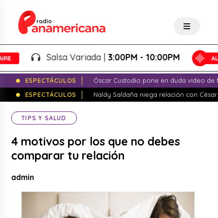
Salsa Variada |
3:00PM - 10:00PM
ESPECTÁCULOS
Óscar Custodio pone en duda video de N
ESPECTÁCULOS
Naldy Saldaña niega relación con César
TIPS Y SALUD
4 motivos por los que no debes
comparar tu relación
admin