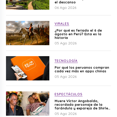
el descanso
06 Ago 2026
VIRALES
¿Por qué es feriado el 6 de
agosto en Perú? Esta es la
historia
05 Ago 2026
TECNOLOGÍA
Por qué los peruanos compran
cada vez más en apps chinas
05 Ago 2026
ESPECTÁCULOS
Muere Víctor Angobaldo,
recordado personaje de la
farándula y expareja de Shirley
Cherres
05 Ago 2026