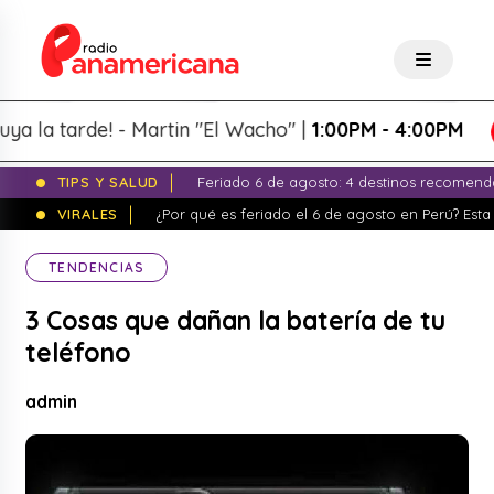
a tarde! - Martin "El Wacho" |
1:00PM - 4:00PM
TIPS Y SALUD
Feriado 6 de agosto: 4 destinos recomend
VIRALES
¿Por qué es feriado el 6 de agosto en Perú? Esta 
TENDENCIAS
3 Cosas que dañan la batería de tu
teléfono
admin