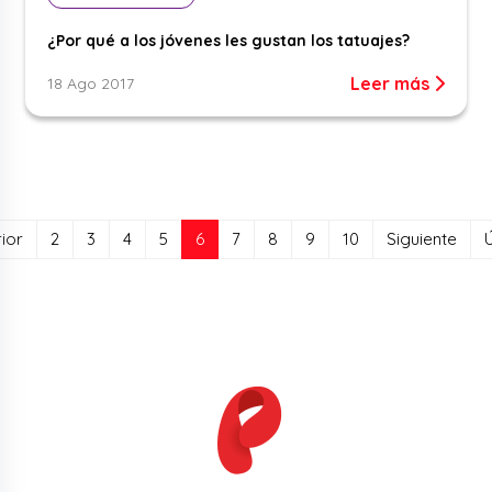
¿Por qué a los jóvenes les gustan los tatuajes?
Leer más
18 Ago 2017
(current)
ior
2
3
4
5
6
7
8
9
10
Siguiente
Ú