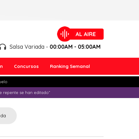
Salsa Variada -
00:00AM - 05:00AM
ón
Concursos
Ranking Semanal
duelo
e repente se han editado”