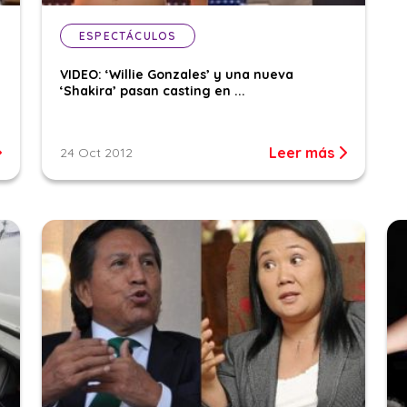
ESPECTÁCULOS
l
VIDEO: ‘Willie Gonzales’ y una nueva
‘Shakira’ pasan casting en ...
Leer más
24 Oct 2012