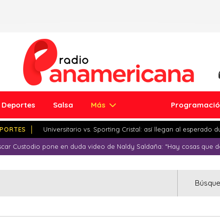
Deportes
Salsa
Más
Programaci
PORTES
Universitario vs. Sporting Cristal: así llegan al esperado 
car Custodio pone en duda video de Naldy Saldaña: “Hay cosas que d